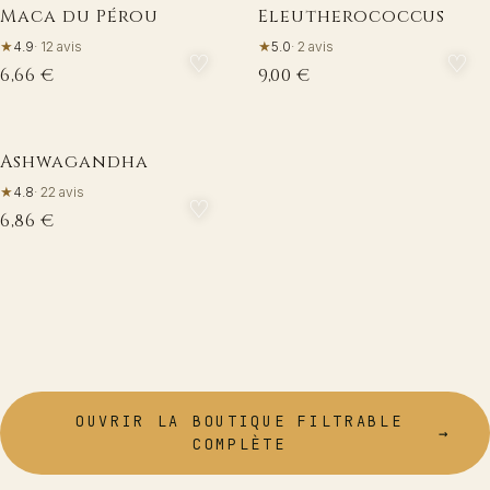
Maca du Pérou
Eleutherococcus
☀
☀
★
★
4.9
·
12
avis
5.0
·
2
avis
♡
♡
6,66 €
9,00 €
Ashwagandha
☀
★
4.8
·
22
avis
♡
6,86 €
OUVRIR LA BOUTIQUE FILTRABLE
→
COMPLÈTE