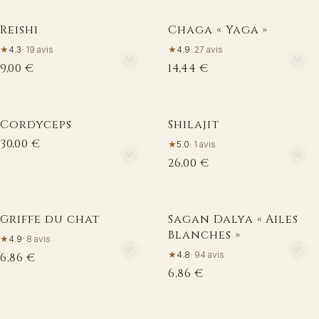
Reishi
Chaga « Yaga »
☀
☀
★
★
4.3
·
19
avis
4.9
·
27
avis
♡
♡
9,00 €
14,44 €
Cordyceps
Shilajit
☀
☀
30,00 €
★
5.0
·
1
avis
♡
♡
26,00 €
Griffe du chat
Sagan Dalya « Ailes
☀
☀
Blanches »
★
4.9
·
8
avis
♡
♡
★
4.8
·
94
avis
6,86 €
6,86 €