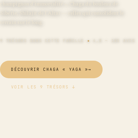
champignon d'immortalité », Chaga du bouleau de
Sibérie, Shilajit de l'Altaï — celles qui consolident le
terrain sur le long.
9
TRÉSORS DANS CETTE FAMILLE
·
★
4,8
—
185
AVIS
DÉCOUVRIR CHAGA « YAGA »
→
VOIR LES 9 TRÉSORS
↓