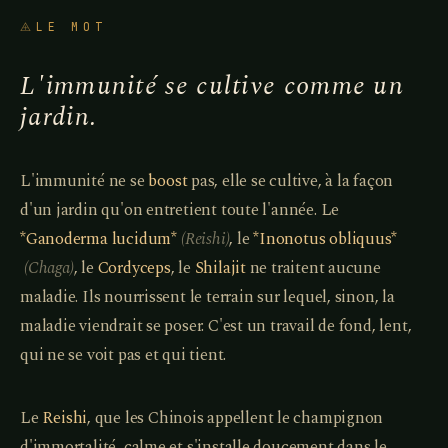
LE MOT
L'immunité se cultive comme un
jardin.
L'immunité ne se
boost
pas, elle se cultive, à la façon
d'un jardin qu'on entretient toute l'année. Le
*Ganoderma lucidum*
(
Reishi
)
, le
*Inonotus obliquus*
(
Chaga
)
, le
Cordyceps
, le
Shilajit
ne traitent aucune
maladie. Ils nourrissent le terrain sur lequel, sinon, la
maladie viendrait se poser. C'est un travail de fond, lent,
qui ne se voit pas et qui tient.
Le
Reishi
, que les Chinois appellent le champignon
d'immortalité, calme et s'installe doucement dans le